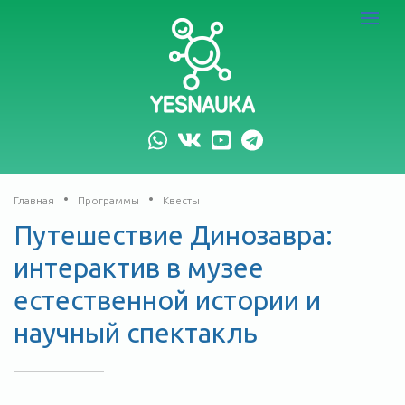
logo
Toggle
navigat
whatsapp
vk
youtube
telegram
Главная
Программы
Квесты
Путешествие Динозавра:
интерактив в музее
естественной истории и
научный спектакль