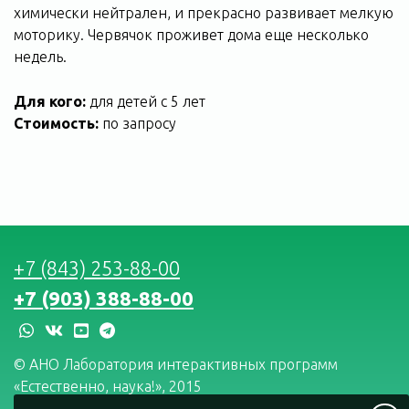
химически нейтрален, и прекрасно развивает мелкую
моторику. Червячок проживет дома еще несколько
недель.
Для кого:
для детей с 5 лет
Стоимость:
по запросу
+7 (843) 253-88-00
+7 (903) 388-88-00
whatsapp
vk
youtube
telegram
© АНО Лаборатория интерактивных программ
«Естественно, наука!», 2015