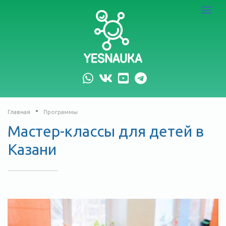
logo
Toggle
navigat
whatsapp
vk
youtube
telegram
Главная
Программы
Мастер-классы для детей в
Казани