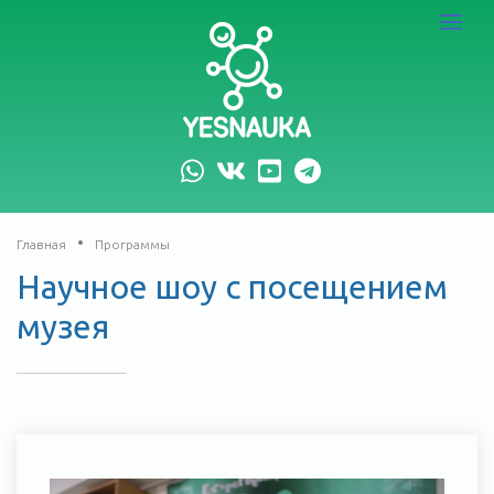
logo
Toggle
navigat
whatsapp
vk
youtube
telegram
Главная
Программы
Научное шоу с посещением
музея