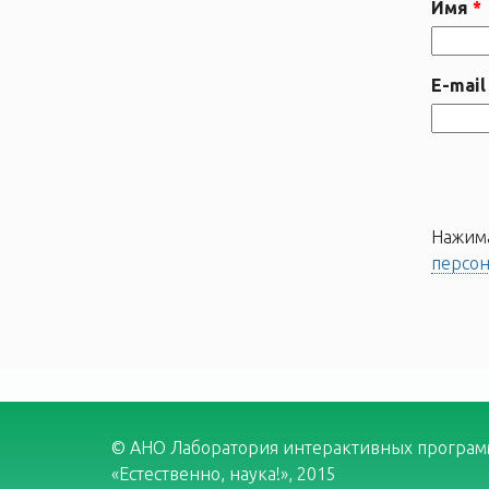
Имя
E-mail
Нажима
персо
© АНО Лаборатория интерактивных програ
«Естественно, наука!», 2015