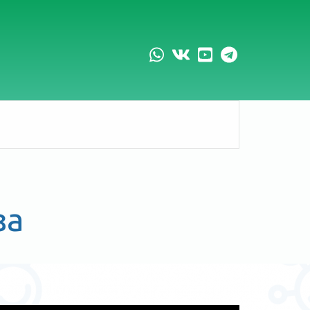
whatsapp
vk
youtube
telegram
за