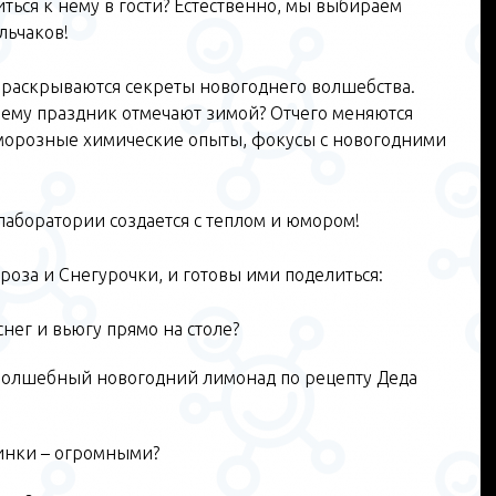
ться к нему в гости? Естественно, мы выбираем
ельчаков!
 раскрываются секреты новогоднего волшебства.
очему праздник отмечают зимой? Отчего меняются
-морозные химические опыты, фокусы с новогодними
лаборатории создается с теплом и юмором!
оза и Снегурочки, и готовы ими поделиться:
нег и вьюгу прямо на столе?
волшебный новогодний лимонад по рецепту Деда
жинки – огромными?